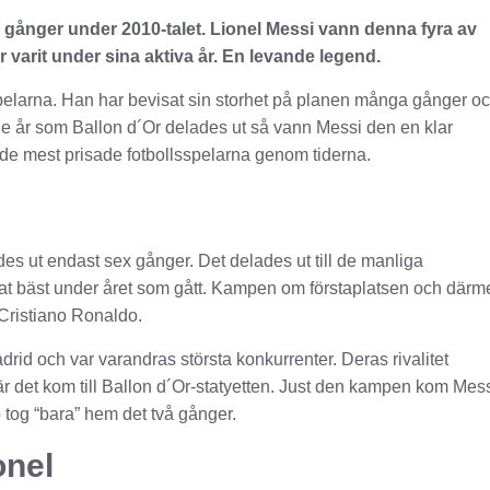
 gånger under 2010-talet. Lionel Messi vann denna fyra av
r varit under sina aktiva år. En levande legend.
spelarna. Han har bevisat sin storhet på planen många gånger o
de år som Ballon d´Or delades ut så vann Messi den en klar
de mest prisade fotbollsspelarna genom tiderna.
ades ut endast sex gånger. Det delades ut till de manliga
at bäst under året som gått. Kampen om förstaplatsen och därm
 Cristiano Ronaldo.
id och var varandras största konkurrenter. Deras rivalitet
är det kom till Ballon d´Or-statyetten. Just den kampen kom Mes
tog “bara” hem det två gånger.
onel