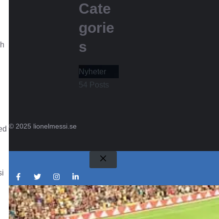
Cate
gorie
s
ch
Nyheter
54
Posts
© 2025 lionelmessi.se
ed
Stäng
si