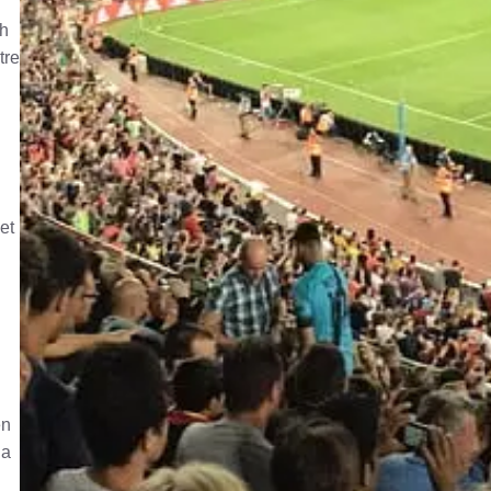
ch
tre
et
en
da