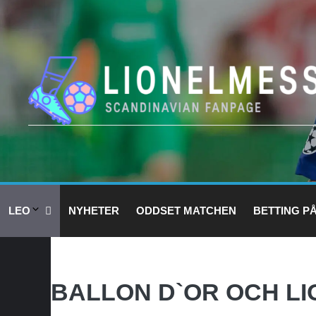
Hoppa
till
innehåll
LEO
NYHETER
ODDSET MATCHEN
BETTING P
BALLON D`OR OCH LI