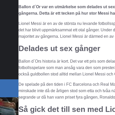
Ballon d´Or var en utmärkelse som delades ut sex
gångerna. Detta är ett tecken på hur stor Messi ha
Lionel Messi är en av de största nu levande fotbolls
det har blivit uppmärksammat ett otal gånger. Under 
majoritet av gångerna.
Lionel Messi
är därmed en av 
Delades ut sex gånger
Ballon d´Ors historia är kort. Det var ett pris som del
fotbollsspelare som man ansåg vara den som prester
också guldbollen stod alltid mellan Lionel Messi och
De spelade på den tiden i FC Barcelona och Real Madr
minskade inte då de årligen stod som etta och tvåa n
segrande ur då han vann priset fyra gången, Ronaldo 
Så gick det till sen med Li