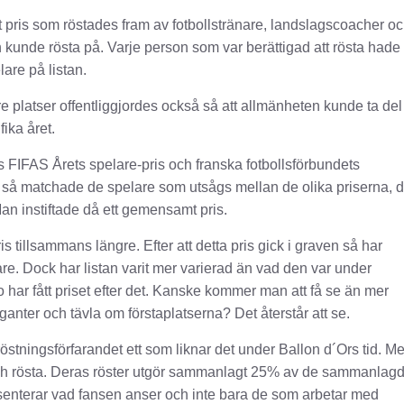
ett pris som röstades fram av fotbollstränare, landslagscoacher o
kunde rösta på. Varje person som var berättigad att rösta hade 
lare på listan.
tre platser offentliggjordes också så att allmänheten kunde ta del
ika året.
els FIFAS Årets spelare-pris och franska fotbollsförbundets
 så matchade de spelare som utsågs mellan de olika priserna, d
Man instiftade då ett gemensamt pris.
is tillsammans längre. Efter att detta pris gick i graven så har
are. Dock har listan varit mer varierad än vad den var under
ar fått priset efter det. Kanske kommer man att få se än mer
anter och tävla om förstaplatserna? Det återstår att se.
östningsförfarandet ett som liknar det under Ballon d´Ors tid. M
och rösta. Deras röster utgör sammanlagt 25% av de sammanlag
presenterar vad fansen anser och inte bara de som arbetar med