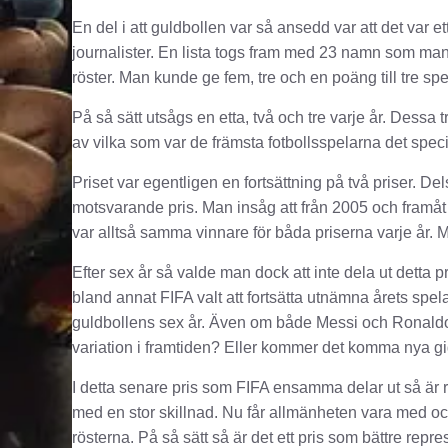
En del i att guldbollen var så ansedd var att det var 
journalister. En lista togs fram med 23 namn som man 
röster. Man kunde ge fem, tre och en poäng till tre spe
På så sätt utsågs en etta, två och tre varje år. Dessa 
av vilka som var de främsta fotbollsspelarna det specif
Priset var egentligen en fortsättning på två priser. D
motsvarande pris. Man insåg att från 2005 och framåt
var alltså samma vinnare för båda priserna varje år. 
Efter sex år så valde man dock att inte dela ut detta pr
bland annat FIFA valt att fortsätta utnämna årets spel
guldbollens sex år. Även om både Messi och Ronaldo h
variation i framtiden? Eller kommer det komma nya gig
I detta senare pris som FIFA ensamma delar ut så är r
med en stor skillnad. Nu får allmänheten vara med 
rösterna. På så sätt så är det ett pris som bättre re