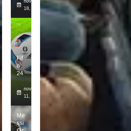
november
18, 2024
Fif
A
24
november
11, 2024
Me
Ssi
Oc