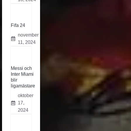
Fifa 24
november
11, 2024
Messi och
Inter Miami
blir
ligamästare
oktober
17,
2024