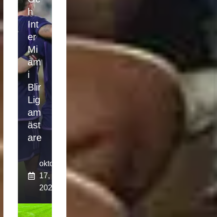
H
Int
Er
Mi
Am
I
Blir
Lig
Am
Äst
Are
oktober
17,
2024